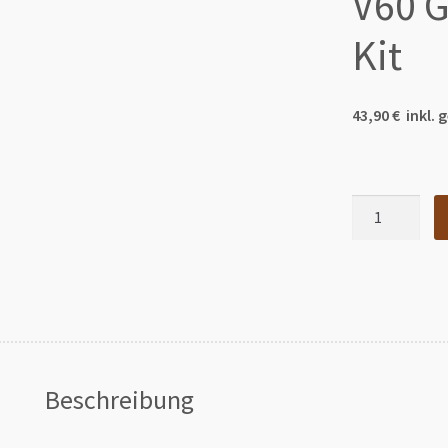
V60 G
Kit
43,90 € inkl.
V60
Glass
Brewing
Kit
Menge
Beschreibung