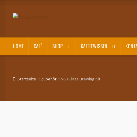
Zur
Zum
Navigation
Inhalt
springen
springen
HOME
CAFÉ
SHOP
KAFFEEWISSEN
KONT
Startseite
Zubehör
V60 Glass Brewing Kit